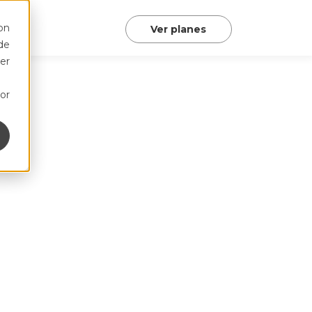
on
Ver planes
de
er
or