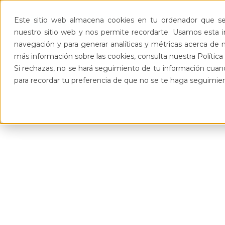
Este sitio web almacena cookies en tu ordenador que se 
nuestro sitio web y nos permite recordarte. Usamos esta in
navegación y para generar analíticas y métricas acerca de n
más información sobre las cookies, consulta nuestra Política 
Si rechazas, no se hará seguimiento de tu información cuand
para recordar tu preferencia de que no se te haga seguimie
Don't miss out on our biggest sale of t
Join us this summer for our exclusive sale wher
of up to 50% on selected items. This is the perf
your wardrobe or upgrade your home essen