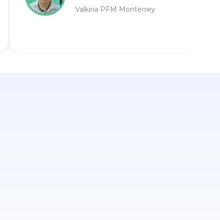
Valkiria PFM Monterrey
a