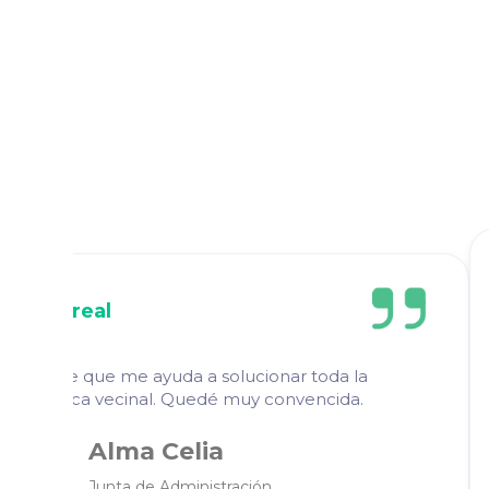
lución real
 software que me ayuda a solucionar toda la
oblemática vecinal. Quedé muy convencida.
Alma Celia
Junta de Administración